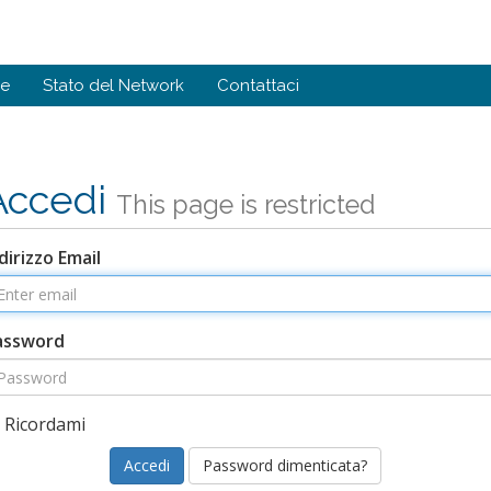
de
Stato del Network
Contattaci
Accedi
This page is restricted
dirizzo Email
assword
Ricordami
Password dimenticata?