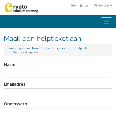
0
Login
Kies taal
Togg
navi
Maak een helpticket aan
Klantensysteem Home
Klanten gedeelte
Helpticket
Helpticket opgeven
Naam
Emailadres
Onderwerp